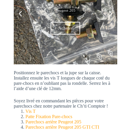
Peugeot 205
Acheter
Positionnez le parechocs et la jupe sur la caisse.
Installez ensuite les vis T longues de chaque coté du
pare-chocs en n’oubliant pas la rondelle. Serrez les à
l’aide d’une clé de 12mm.
Soyez livré en commandant les pièces pour votre
parechocs chez notre partenaire le Ch’ti Comptoir !
Vis T
Patte
Fixation Pare-chocs
Parechocs arrière Peugeot 205
Parechocs arrière Peugeot 205 GTI CTI