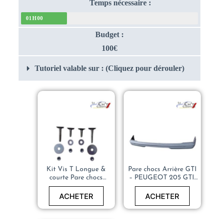
Temps nécessaire :
01H00
Budget :
100€
Tutoriel valable sur : (Cliquez pour dérouler)
Kit Vis T Longue &
Pare chocs Arrière GTI
courte Pare chocs
– PEUGEOT 205 GTI,
Avant Arrière –
CTI, RALLYE, XS,
PEUGEOT 205 –
DTURBO – 741099
ACHETER
ACHETER
742948 742947