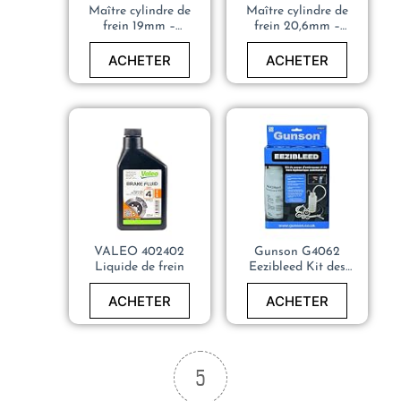
Maître cylindre de
Maître cylindre de
frein 19mm –
frein 20,6mm –
PEUGEOT 205 GTI,
PEUGEOT 205 GTI,
RALLYE, DTURBO –
RALLYE, DTURBO –
ACHETER
ACHETER
460189
191611019
VALEO 402402
Gunson G4062
Liquide de frein
Eezibleed Kit des
Freins
ACHETER
ACHETER
5