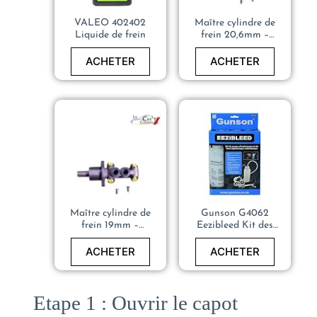
VALEO 402402
Maître cylindre de
Liquide de frein
frein 20,6mm –
PEUGEOT 205 GTI,
RALLYE, DTURBO –
ACHETER
ACHETER
191611019
Maître cylindre de
Gunson G4062
frein 19mm –
Eezibleed Kit des
PEUGEOT 205 GTI,
Freins
RALLYE, DTURBO –
ACHETER
ACHETER
460189
Etape 1 : Ouvrir le capot