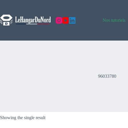
Skip
to
content
Nos tutoriels
96033780
Showing the single result