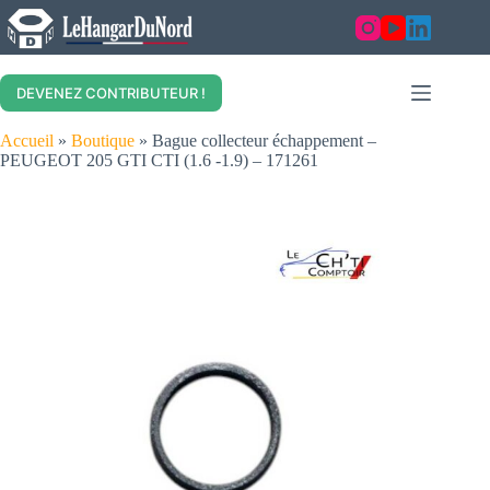
Skip
to
content
DEVENEZ CONTRIBUTEUR !
Accueil
»
Boutique
»
Bague collecteur échappement –
PEUGEOT 205 GTI CTI (1.6 -1.9) – 171261