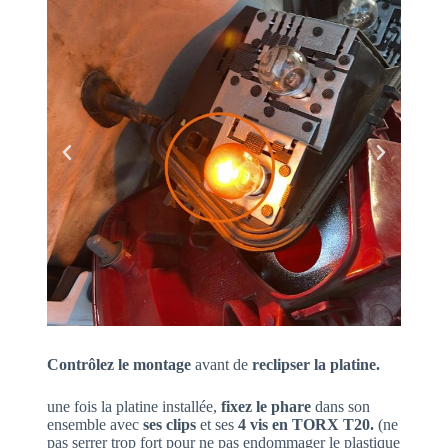
Contrôlez le montage
avant de
reclipser la platine.
une fois la platine installée,
fixez le phare
dans son
ensemble avec
ses clips
et ses
4 vis en TORX T20.
(ne
pas serrer trop fort pour ne pas endommager le plastique