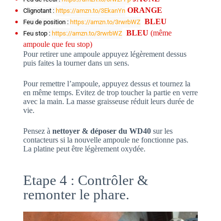
ORANGE
Clignotant : 
https://amzn.to/3EkanYn
BLEU
Feu de position : 
https://amzn.to/3rwrbWZ
BLEU
(même
Feu stop : 
https://amzn.to/3rwrbWZ
ampoule que feu stop)
Pour retirer une ampoule appuyez légèrement dessus
puis faites la tourner dans un sens.
Pour remettre l’ampoule, appuyez dessus et tournez la
en même temps. Evitez de trop toucher la partie en verre
avec la main. La masse graisseuse réduit leurs durée de
vie.
Pensez à
nettoyer & déposer du WD40
sur les
contacteurs si la nouvelle ampoule ne fonctionne pas.
La platine peut être légèrement oxydée.
Etape 4 : Contrôler &
remonter le phare.