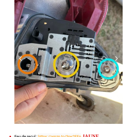
JAUNE
Feu de recul : 
https://amzn.to/3rw2FFp