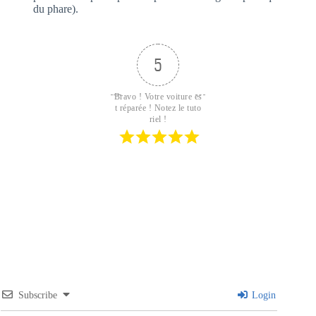
du phare).
5
Bravo ! Votre voiture es
t réparée ! Notez le tuto
riel !
Subscribe
Login