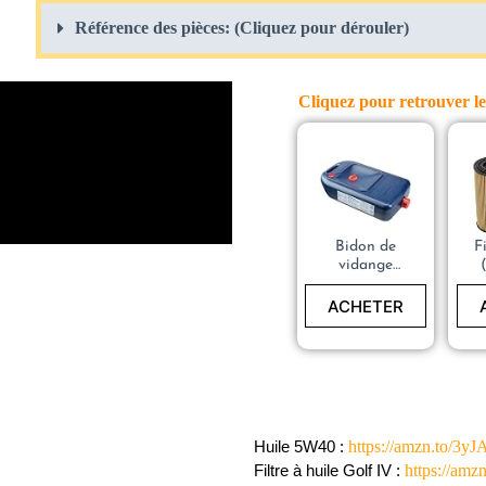
Référence des pièces: (Cliquez pour dérouler)
Cliquez pour retrouver le
Bidon de
F
vidange
d’huile Bac
LIQUI MOLY
ACHETER
https://amzn.to/3y
Huile 5W40 : 
https://am
Filtre à huile Golf IV : 