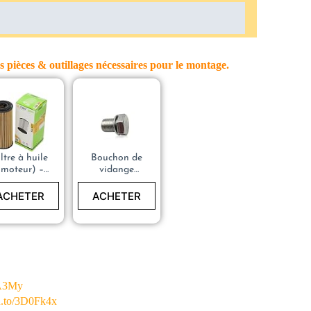
s pièces & outillages nécessaires pour le montage.
iltre à huile
Bouchon de
(moteur) –
vidange
VALEO
carter d’huile
586502
Golf 4 –
ACHETER
ACHETER
N90813201
JA3My
zn.to/3D0Fk4x