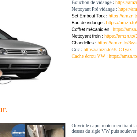
Bouchon de vidange :
https://am
Nettoyant Pré vidange :
https://
Set Embout Torx : 
https://amzn.
Bac de vidange : 
https://amzn.
https://amzn
Coffret mécanicien : 
Nettoyant frein : 
https://amzn.t
Chandelles : 
https://amzn.to/3w
Cric :
https://amzn.to/3CCTyax
Cache écrou VW :
https://amzn
ur.
Ouvrir le capot moteur en tirant la
dessus du sigle VW puis soulever 