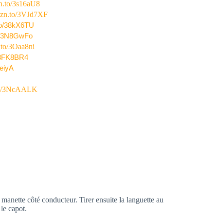
zn.to/3s16aU8
amzn.to/3VJd7XF
to/38kX6TU
to/3N8GwFo
.to/3Oaa8ni
o/3FK8BR4
seiyA
.to/3NcAALK
 manette côté conducteur. Tirer ensuite la languette au
le capot.