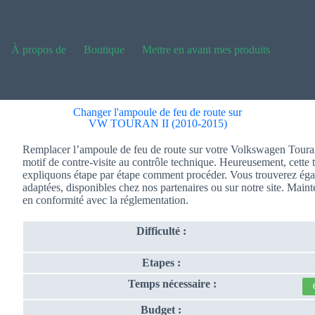
À propos de
Boutique
Mettre en avant mes produits
Changer l'ampoule de feu de route sur
VW TOURAN II (2010-2015)
Remplacer l’ampoule de feu de route sur votre Volkswagen Touran 
motif de contre-visite au contrôle technique. Heureusement, cette 
expliquons étape par étape comment procéder. Vous trouverez égal
adaptées, disponibles chez nos partenaires ou sur notre site. Maint
en conformité avec la réglementation.
Difficulté :
Etapes :
Temps nécessaire :
Budget :