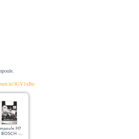
ampoule.
/amzn.to/3GV1xBu
mpoule H7
– BOSCH –