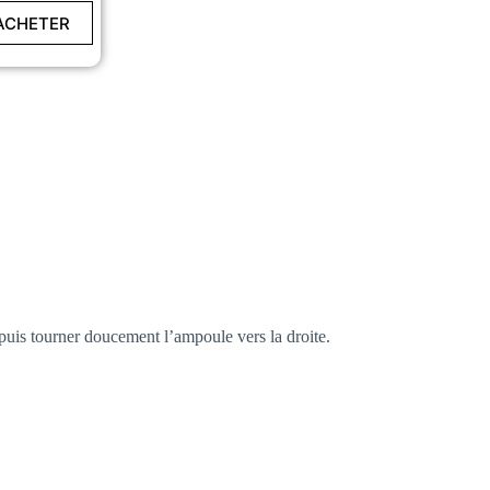
Pure Light
lampe de
ACHETER
phare
 puis tourner doucement l’ampoule vers la droite.