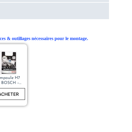
ces & outillages nécessaires pour le montage.
mpoule H7
– BOSCH –
Pure Light
lampe de
ACHETER
phare