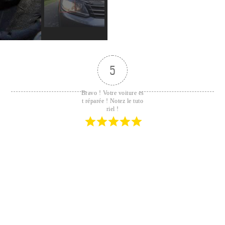
5
Bravo ! Votre voiture es
t réparée ! Notez le tuto
riel !