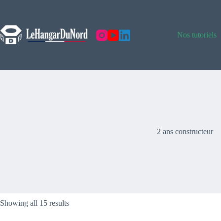
Skip
to
content
Nos tutoriels
2 ans constructeur
Showing all 15 results