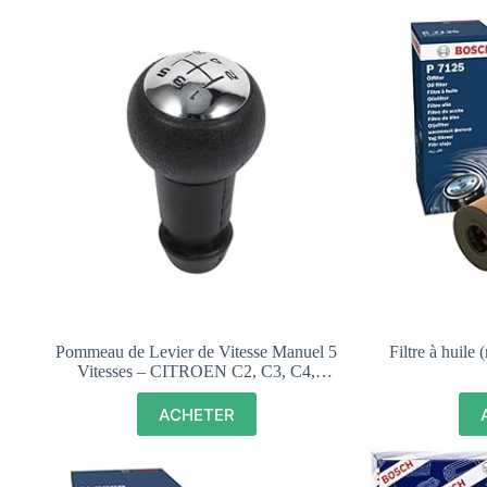
Pommeau de Levier de Vitesse Manuel 5
Filtre à huile
Vitesses – CITROEN C2, C3, C4,
Berlingo, Peugeot 206, 308, 5008, Partner –
2403V7
ACHETER