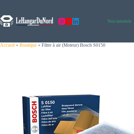
Skip
to
content
Nos tutoriels
Accueil
»
Boutique
»
Filtre à air (Moteur) Bosch S0150