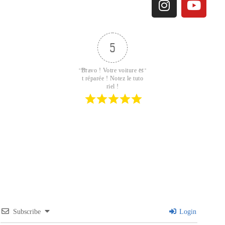
5
Bravo ! Votre voiture es
t réparée ! Notez le tuto
riel !
Subscribe
Login