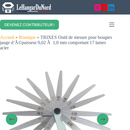
Skip
to
content
DEVENEZ CONTRIBUTEUR !
Accueil
»
Boutique
»
TRIXES Outil de mesure pour bougies
jauge d’Ã©paisseur 0,02 Ã 1,0 mm comportant 17 lames
acier