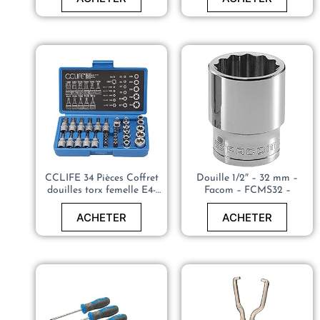
CCLIFE 34 Pièces Coffret
Douille 1/2″ – 32 mm –
douilles torx femelle E4-
Facom – FCMS32 –
E20, Embout torx étoilé
profil T10-T60 en Acier S2,
ACHETER
ACHETER
Adaptateur 3/8′ à 5/16′ CR-
V Matériau