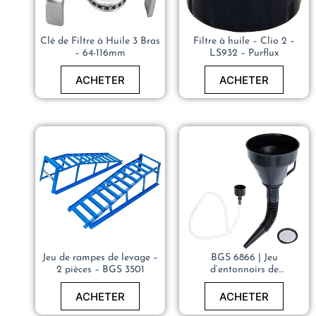
Clé de Filtre à Huile 3 Bras
Filtre à huile – Clio 2 –
– 64-116mm
LS932 – Purflux
ACHETER
ACHETER
Jeu de rampes de levage –
BGS 6866 | Jeu
2 pièces – BGS 3501
d’entonnoirs de
remplissage d’huile | avec
buse et tuyau flexibles | Ø
ACHETER
ACHETER
135 mm | 3 pièces