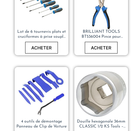
Lot de 6 tournevis plats et
BRILLIANT TOOLS
cruciformes à prise souple
BT536004 Pince pour
– Silverline 546524
raccords rapides de
conduites de carburant
ACHETER
ACHETER
[Powered by KS TOOLS]
4 outils de démontage
Douille hexagonale 36mm
Panneau de Clip de Voiture
CLASSIC 1/2 KS Tools –