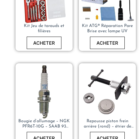
Kit Jeu de tarauds et
Kit ATG® Réparation Pare
filières
Brise avec lampe UV
ACHETER
ACHETER
Bougie d’allumage – NGK
Repousse piston frein
PFR6T-10G – SAAB 93
arrière (rond) – étrier de
(YS3F) – 12787099
frein auto – CCLIFE
ACHETER
ACHETER