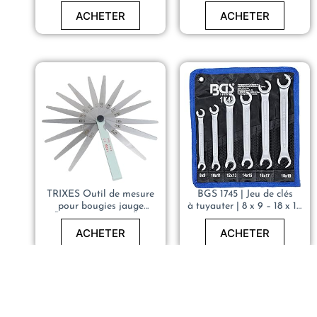
917.1347
ACHETER
ACHETER
TRIXES Outil de mesure
BGS 1745 | Jeu de clés
pour bougies jauge
à tuyauter | 8 x 9 – 18 x 19
d’Ã©paisseur 0,02 Ã 1,0
mm | 6 pièces
mm comportant 17 lames
ACHETER
ACHETER
acier