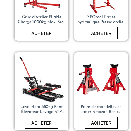
Grue d’Atelier Pliable
XPOtool Presse
Charge 1000kg Max. Bras
hydraulique Presse atelier
de Levage 857-1133 mm
Presse cadre Force de
Chèvre de Levage Atelier
pressage de 20 Tonnes
ACHETER
ACHETER
Garage
VÃ©rin
Lève Moto 680kg Pont
Paire de chandelles en
Élévateur Levage ATV
acier Amazon Basics
Quad
ACHETER
ACHETER