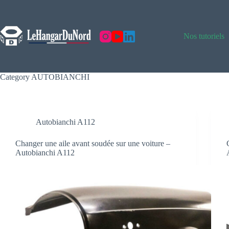
Skip
to
content
Nos tutoriels
Category
AUTOBIANCHI
Autobianchi A112
Changer une aile avant soudée sur une voiture –
Autobianchi A112