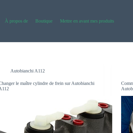
À propos de
Boutique
Mettre en avant mes produits
Autobianchi A112
Changer le maître cylindre de frein sur Autobianchi
Comme
A112
Autob