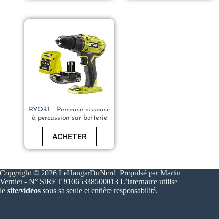
Capacitance ContinuitÃ©
Diode FrÃ©quence NCV
Test de fil en direct avec
Ã©cran LCD
rÃ©troÃ©clairÃ© 6000
points
RYOBI – Perceuse-visseuse
à percussion sur batterie
ACHETER
Copyright © 2026 LeHangarDuNord. Propulsé par Martin
Vernier - N° SIRET 91065338500013 L’internaute utilise
le
site/vidéos
sous sa seule et entière responsabilité.