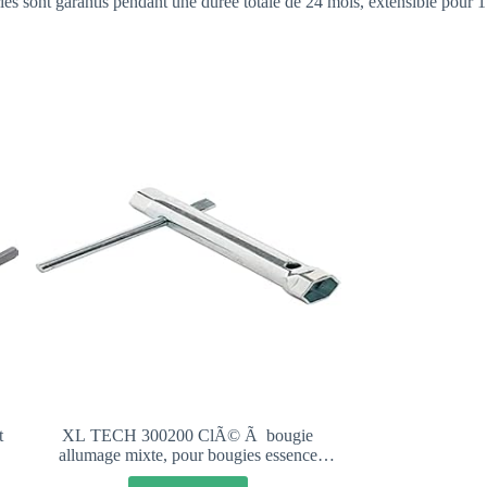
eries sont garantis pendant une durée totale de 24 mois, extensible pour 1
t
XL TECH 300200 ClÃ© Ã bougie
allumage mixte, pour bougies essence
16mm et 21mm