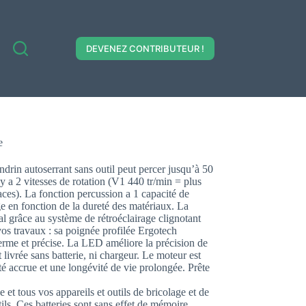
DEVENEZ CONTRIBUTEUR !
e
andrin autoserrant sans outil peut percer jusqu’à 50
y a 2 vitesses de rotation (V1 440 tr/min = plus
ces). La fonction percussion a 1 capacité de
 en fonction de la dureté des matériaux. La
al grâce au système de rétroéclairage clignotant
os travaux : sa poignée profilée Ergotech
erme et précise. La LED améliore la précision de
t livrée sans batterie, ni chargeur. Le moteur est
té accrue et une longévité de vie prolongée. Prête
t tous vos appareils et outils de bricolage et de
ls. Ces batteries sont sans effet de mémoire,