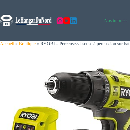
Skip
to
content
Nos tutoriels
Accueil
»
Boutique
»
RYOBI – Perceuse-visseuse à percussion sur batt