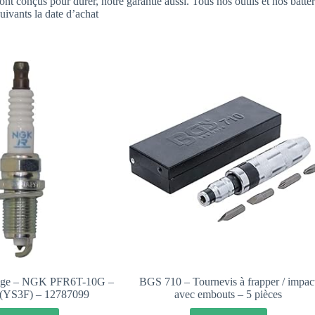
 sont conçus pour durer, notre garantie aussi. Tous nos outils et nos batt
uivants la date d’achat
mage – NGK PFR6T-10G –
BGS 710 – Tournevis à frapper / impac
(YS3F) – 12787099
avec embouts – 5 pièces