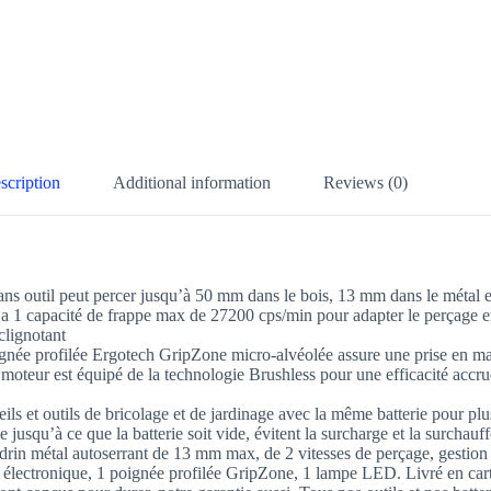
scription
Additional information
Reviews (0)
sans outil peut percer jusqu’à 50 mm dans le bois, 13 mm dans le métal et
 a 1 capacité de frappe max de 27200 cps/min pour adapter le perçage e
clignotant
gnée profilée Ergotech GripZone micro-alvéolée assure une prise en mai
Le moteur est équipé de la technologie Brushless pour une efficacité accr
 et outils de bricolage et de jardinage avec la même batterie pour plus
 jusqu’à ce que la batterie soit vide, évitent la surcharge et la surchauf
rin métal autoserrant de 13 mm max, de 2 vitesses de perçage, gestion 
n électronique, 1 poignée profilée GripZone, 1 lampe LED. Livré en car