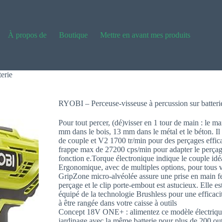
À propos de
Boutique
Mettre en avant mes produits
erie
RYOBI – Perceuse-visseuse à percussion sur batteri
Pour tout percer, (dé)visser en 1 tour de main : le m
mm dans le bois, 13 mm dans le métal et le béton. Il 
de couple et V2 1700 tr/min pour des perçages effica
frappe max de 27200 cps/min pour adapter le perçage
fonction e.Torque électronique indique le couple idé
Ergonomique, avec de multiples options, pour tous v
GripZone micro-alvéolée assure une prise en main f
perçage et le clip porte-embout est astucieux. Elle es
équipé de la technologie Brushless pour une efficaci
à être rangée dans votre caisse à outils
Concept 18V ONE+ : alimentez ce modèle électrique e
jardinage avec la même batterie pour plus de 200 outi