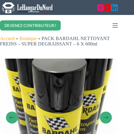
Skip
to
content
DEVENEZ CONTRIBUTEUR !
Accueil
»
Boutique
»
PACK BARDAHL NETTOYANT
FREINS – SUPER DEGRAISSANT – 6 X 600ml