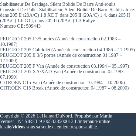
Stabilisateur De Bradage, Silent Bolide De Barre Anti-roulis,
Coussinet De Palier Stabilisateur, Silent Bolide De Barre Stabilisatrice:
dans 205 II (20A/C) 1.8 XDT, dans 205 II (20A/C) 1.4, dans 205 II
(20A/C) 1.6 GTI, dans 205 II (20A/C) 1.3 Rallye
Numéro OE: 509443
PEUGEOT 205 I 3/5 portes (Année de construction 02.1983 –
10.1987)
PEUGEOT 205 Cabriolet (Année de construction 04.1986 – 11.1995)
PEUGEOT 205 II 3/5 portes (Année de construction 01.1987 –
12.2000)
PEUGEOT 205 F Van (Année de construction 03.1994 – 05.1997)
PEUGEOT 205 XA/XAD Van (Année de construction 02.1983 –
07.1990)
CITROËN C15 Van (Année de construction 10.1984 – 10.2006)
CITROËN C15 Break (Année de construction 04.1987 – 08.2000)
Copyright © 2026 LeHangarDuNord. Propulsé par Martin
Vernier - N° SIRET 91065338500013 L’internaute utilise
le
site/vidéos
sous sa seule et entière responsabilité.