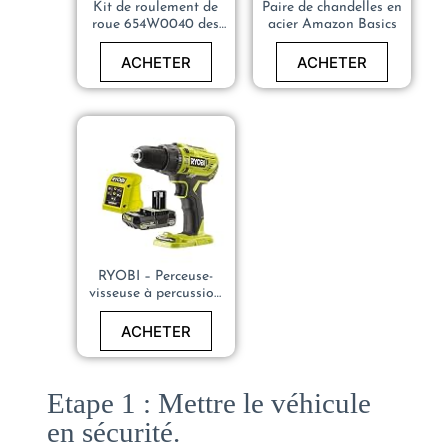
Kit de roulement de
Paire de chandelles en
roue 654W0040 des
acier Amazon Basics
deux côtés de l’avant
72mm
ACHETER
ACHETER
RYOBI – Perceuse-
visseuse à percussion
sur batterie
ACHETER
Etape 1 : Mettre le véhicule
en sécurité.