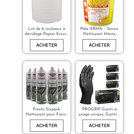
Lot de 6 rouleaux à
Pâte ARMA – Savon
dévidage Papier Essuie
Nettoyant Mains
tout Mécanicien
Mécanique – 750g
ACHETER
ACHETER
Presto Sixpack
PROGRIP Gants à
Nettoyant pour Freins
usage unique, Gants à
Power
usage unique extra
fort, nitrile, 2x plus
ACHETER
ACHETER
épais, Gants à usage