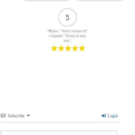
unique avec structure
diamant, de travail
pour atelier, industrie
5
& montage, 50
pcs/boîte
Bravo ! Votre voiture es
t réparée ! Notez le tuto
riel !
Subscribe
Login