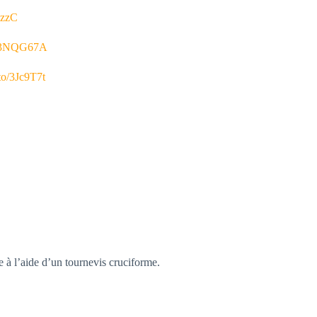
TzzC
to/3NQG67A
.to/3Jc9T7t
e à l’aide d’un tournevis cruciforme.