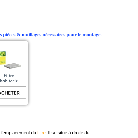
s pièces & outillages nécessaires pour le montage.
Filtre
habitacle
(pollen)
ann Filter
ACHETER
CUK 1629
r l’emplacement du
 filtre.
 Il se situe à droite du 