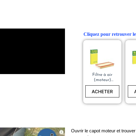
Cliquez pour retrouver le
Filtre à air
(moteur)
MANN-
FILTER C 37
M
ACHETER
153
Ouvrir le capot moteur et trouve