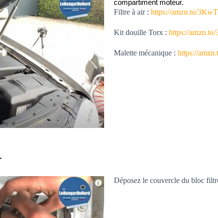
compartiment moteur.
Filtre à air :
https://amzn.to/3Kw
Kit douille Torx :
https://amzn.
Malette mécanique :
https://amzn
.
Déposez le couvercle du bloc filtr