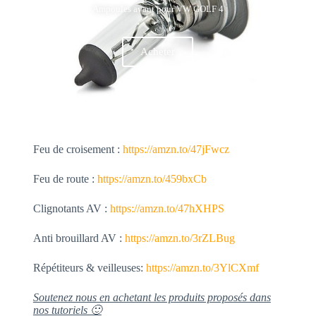
Ampoules avant pour VW GOLF 4
Acheter
Feu de croisement :
https://amzn.to/47jFwcz
Feu de route :
https://amzn.to/459bxCb
Clignotants AV :
https://amzn.to/47hXHPS
Anti brouillard AV :
https://amzn.to/3rZLBug
Répétiteurs & veilleuses:
https://amzn.to/3YlCXmf
Soutenez nous en achetant les produits proposés dans
nos tutoriels 🙂