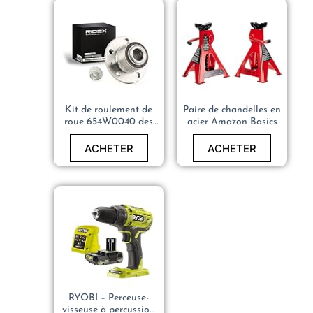
Kit de roulement de
Paire de chandelles en
roue 654W0040 des
acier Amazon Basics
deux côtés de l’avant
72mm
ACHETER
ACHETER
RYOBI – Perceuse-
visseuse à percussion