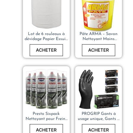
Lot de 6 rouleaux à
Pâte ARMA – Savon
dévidage Papier Essuie
Nettoyant Mains
tout Mécanicien
Mécanique – 750g
ACHETER
ACHETER
Presto Sixpack
PROGRIP Gants à
Nettoyant pour Freins
usage unique, Gants à
Power
usage unique extra
fort, nitrile, 2x plus
ACHETER
ACHETER