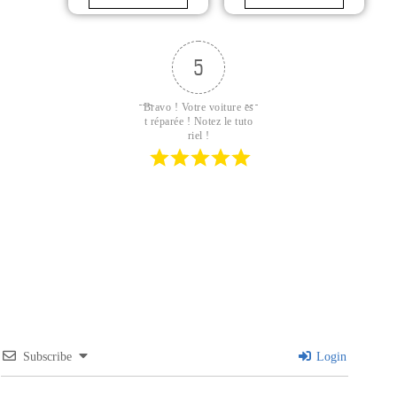
épais, Gants à usage
unique avec structure
diamant, de travail
pour atelier, industrie
5
& montage, 50
pcs/boîte
Bravo ! Votre voiture es
t réparée ! Notez le tuto
riel !
Subscribe
Login