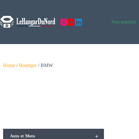
Nos tutoriels
Home
/
Boutique
/ BMW
+
Auto et Moto