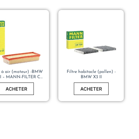
e à air (moteur) -BMW
Filtre habitacle (pollen) -
II – MANN-FILTER C
BMW X3 II
34 120
ACHETER
ACHETER