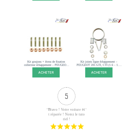
Kit goujons + écrou de fixation
Kit joints ligne échappement –
collecteur échappement – PEUGEOT
PEUGEOT 205 GTI, CTI (1.6 – 1.9)
205 GTI CTI – 034122
– 179854
ACHETER
ACHETER
5
Bravo ! Votre voiture es
t réparée ! Notez le tuto
riel !