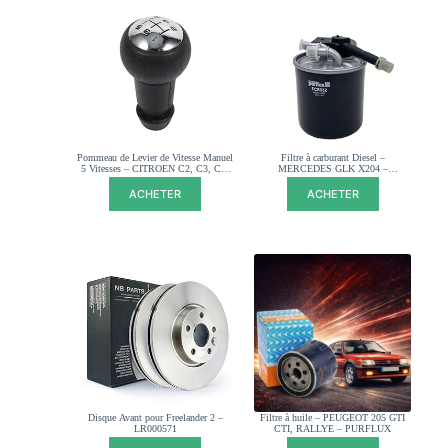
Pommeau de Levier de Vitesse Manuel
Filtre à carburant Diesel –
5 Vitesses – CITROEN C2, C3, C4,
MERCEDES GLK X204 –
Berlingo, Peugeot 206, 308, 5008,
A6510902852
Partner – 2403V7
ACHETER
ACHETER
Disque Avant pour Freelander 2 –
Filtre à huile – PEUGEOT 205 GTI
LR000571
CTI, RALLYE – PURFLUX