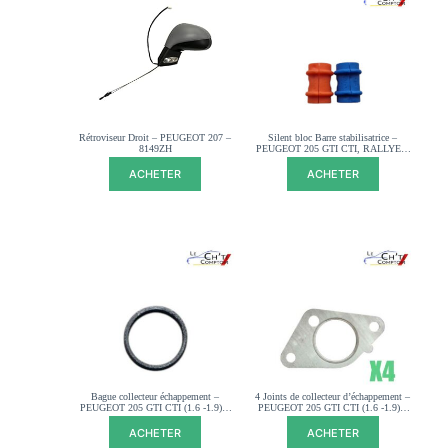
Rétroviseur Droit – PEUGEOT 207 –
Silent bloc Barre stabilisatrice –
8149ZH
PEUGEOT 205 GTI CTI, RALLYE –
509443
ACHETER
ACHETER
Bague collecteur échappement –
4 Joints de collecteur d’échappement –
PEUGEOT 205 GTI CTI (1.6 -1.9) –
PEUGEOT 205 GTI CTI (1.6 -1.9) –
171261
034970
ACHETER
ACHETER