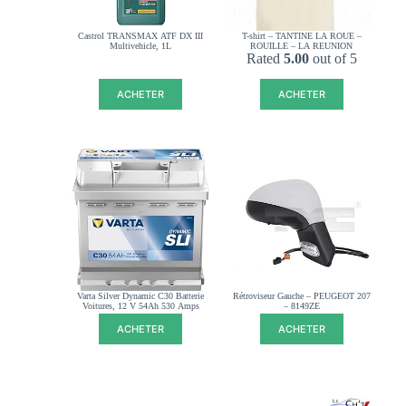
Castrol TRANSMAX ATF DX III
T-shirt – TANTINE LA ROUE –
Multivehicle, 1L
ROUILLE – LA REUNION
Rated
5.00
out of 5
ACHETER
ACHETER
Varta Silver Dynamic C30 Batterie
Rétroviseur Gauche – PEUGEOT 207
Voitures, 12 V 54Ah 530 Amps
– 8149ZE
ACHETER
ACHETER